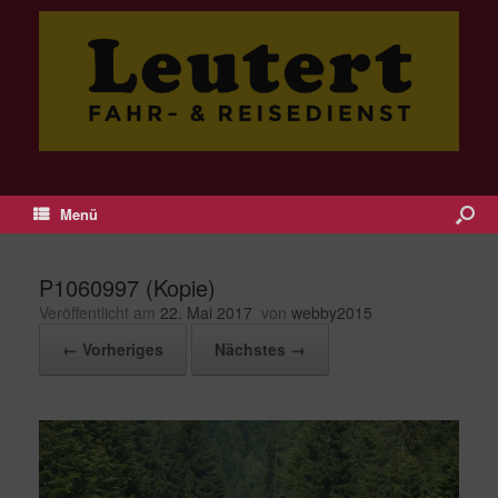
Menü
P1060997 (Kopie)
Veröffentlicht am
22. Mai 2017
von
webby2015
← Vorheriges
Nächstes →