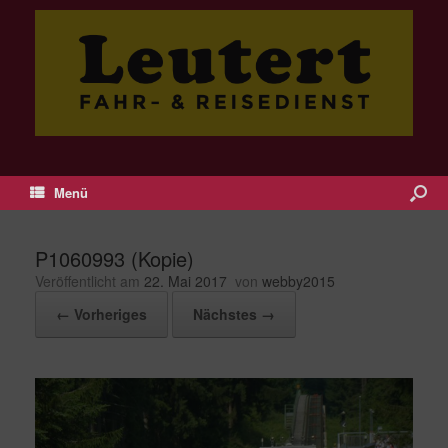
Menü
P1060993 (Kopie)
Veröffentlicht am
22. Mai 2017
von
webby2015
← Vorheriges
Nächstes →