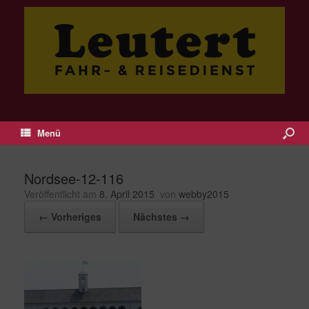
Menü
Nordsee-12-116
Veröffentlicht am
8. April 2015
von
webby2015
← Vorheriges
Nächstes →