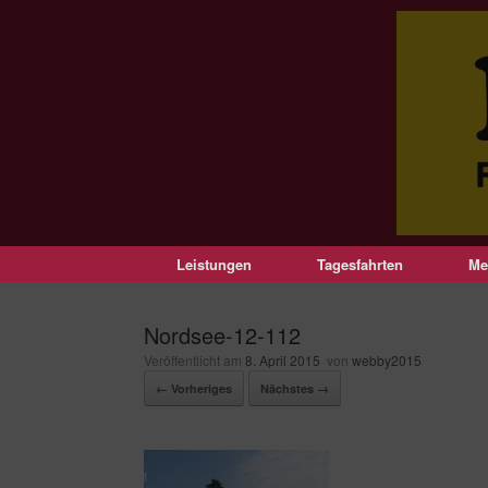
Leistungen
Tagesfahrten
Me
Nordsee-12-112
Veröffentlicht am
8. April 2015
von
webby2015
← Vorheriges
Nächstes →