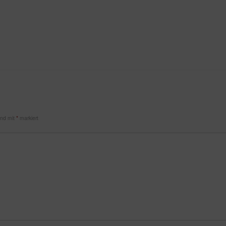
sind mit
*
markiert