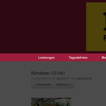
Leistungen
Tagesfahrten
Me
Nordsee-12-041
Veröffentlicht am
8. April 2015
von
webby2015
← Vorheriges
Nächstes →