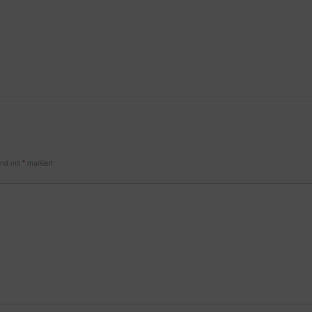
sind mit
*
markiert