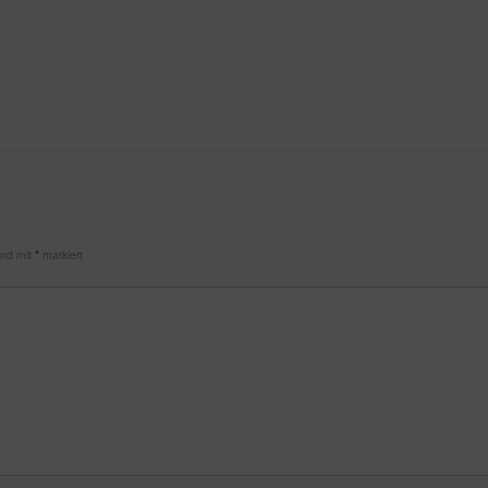
sind mit
*
markiert