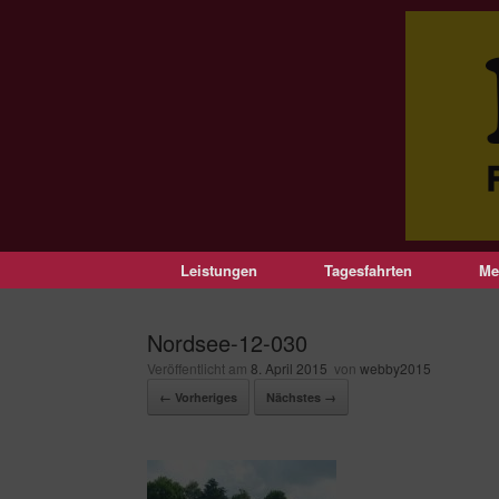
Leistungen
Tagesfahrten
Me
Nordsee-12-030
Veröffentlicht am
8. April 2015
von
webby2015
← Vorheriges
Nächstes →