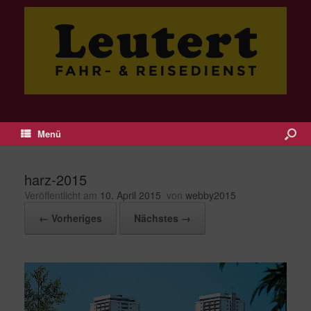
Menü
harz-2015
Veröffentlicht am
10. April 2015
von
webby2015
← Vorheriges
Nächstes →