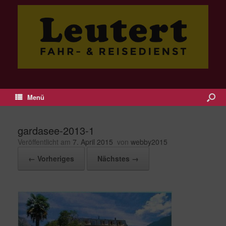
Menü
gardasee-2013-1
Veröffentlicht am
7. April 2015
von
webby2015
← Vorheriges
Nächstes →