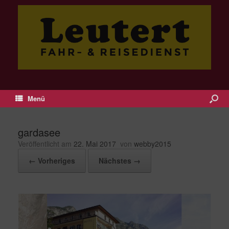
Menü
gardasee
Veröffentlicht am
22. Mai 2017
von
webby2015
← Vorheriges
Nächstes →