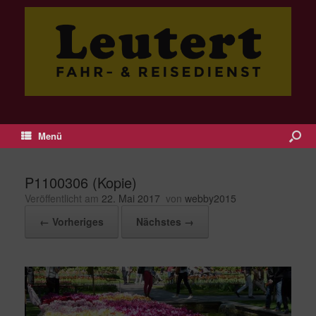
Menü
P1100306 (Kopie)
Veröffentlicht am
22. Mai 2017
von
webby2015
← Vorheriges
Nächstes →