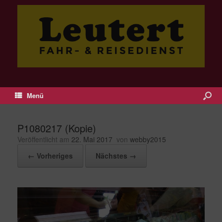
Menü
P1080217 (Kopie)
Veröffentlicht am
22. Mai 2017
von
webby2015
← Vorheriges
Nächstes →