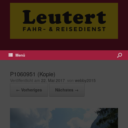
Menü
P1060951 (Kopie)
Veröffentlicht am
22. Mai 2017
von
webby2015
← Vorheriges
Nächstes →