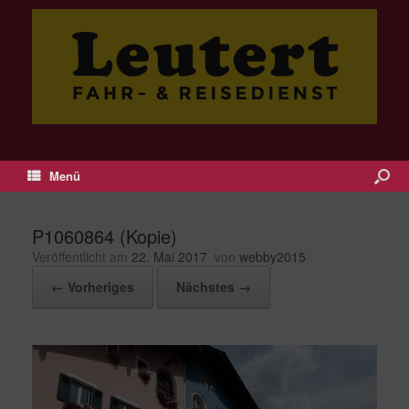
Menü
P1060864 (Kopie)
Veröffentlicht am
22. Mai 2017
von
webby2015
← Vorheriges
Nächstes →