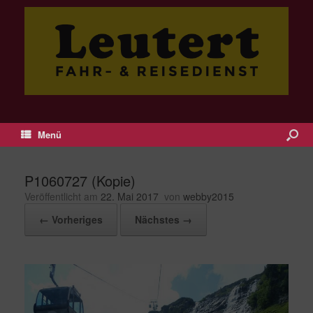
Menü
P1060727 (Kopie)
Veröffentlicht am
22. Mai 2017
von
webby2015
← Vorheriges
Nächstes →