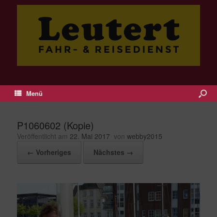
Menü
P1060602 (Kopie)
Veröffentlicht am
22. Mai 2017
von
webby2015
← Vorheriges
Nächstes →