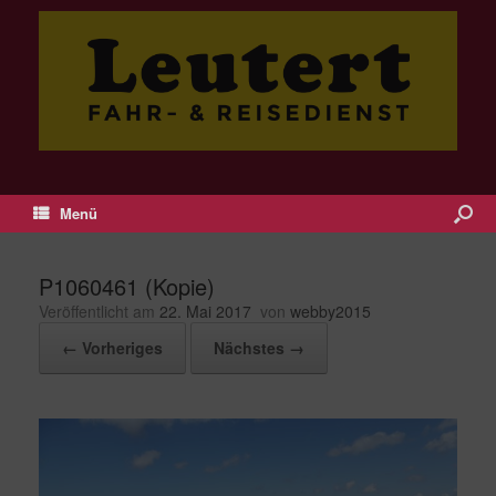
Menü
P1060461 (Kopie)
Veröffentlicht am
22. Mai 2017
von
webby2015
← Vorheriges
Nächstes →