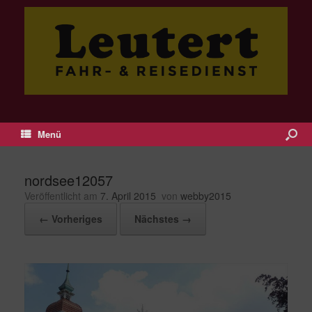
Menü
nordsee12057
Veröffentlicht am
7. April 2015
von
webby2015
← Vorheriges
Nächstes →