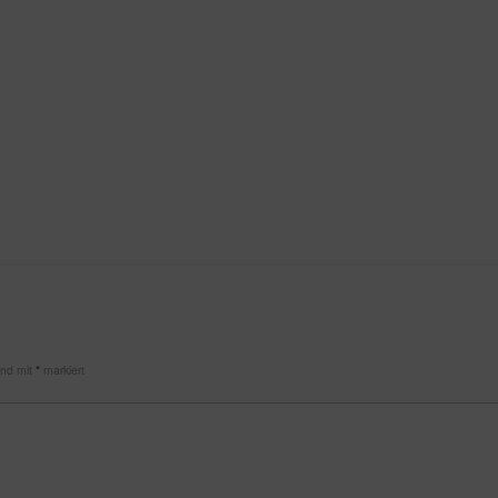
sind mit
*
markiert