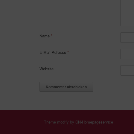
Name
*
E-Mail-Adresse
*
Website
Theme modify by
CN-Homepageservice