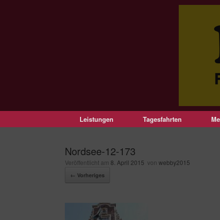
Leistungen
Tagesfahrten
Me
Nordsee-12-173
Veröffentlicht am
8. April 2015
von
webby2015
← Vorheriges