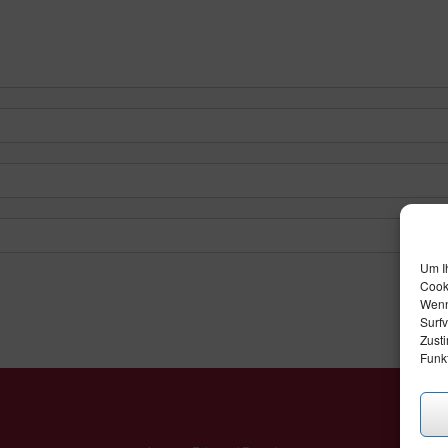
Um I
Cook
Wenn
Surfv
Zust
Funk