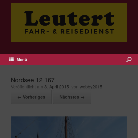
Menü
Nordsee 12 167
Veröffentlicht am
8. April 2015
von
webby2015
← Vorheriges
Nächstes →