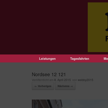
Leistungen
Tagesfahrten
Me
Nordsee 12 121
Veröffentlicht am
8. April 2015
von
webby2015
← Vorheriges
Nächstes →