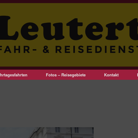
hrtagesfahrten
Fotos – Reisegebiete
Kontakt