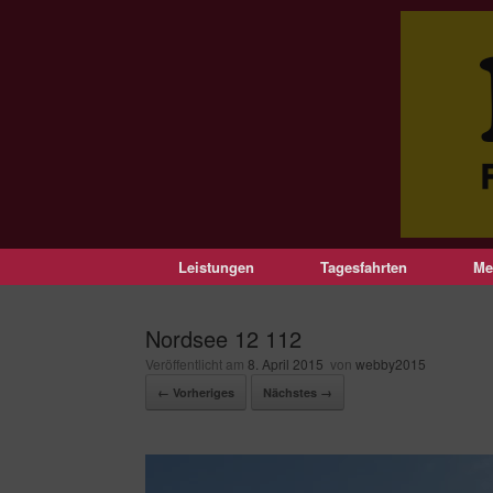
Leistungen
Tagesfahrten
Me
Nordsee 12 112
Veröffentlicht am
8. April 2015
von
webby2015
← Vorheriges
Nächstes →