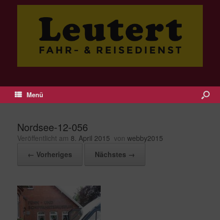
Menü
Nordsee-12-056
Veröffentlicht am
8. April 2015
von
webby2015
← Vorheriges
Nächstes →