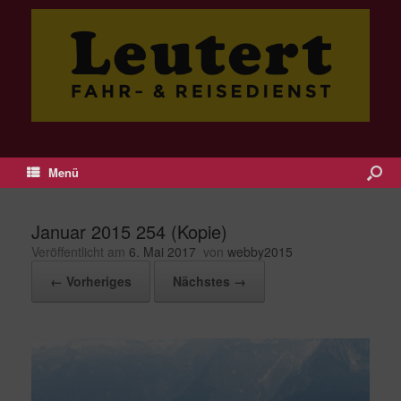
Menü
Januar 2015 254 (Kopie)
Veröffentlicht am
6. Mai 2017
von
webby2015
← Vorheriges
Nächstes →