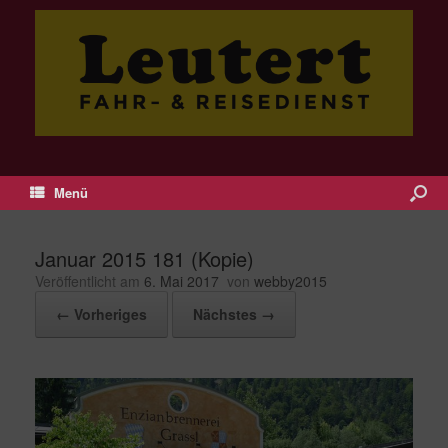
Menü
Januar 2015 181 (Kopie)
Veröffentlicht am
6. Mai 2017
von
webby2015
← Vorheriges
Nächstes →