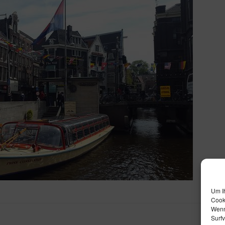
Um I
Cook
Wenn
Surfv