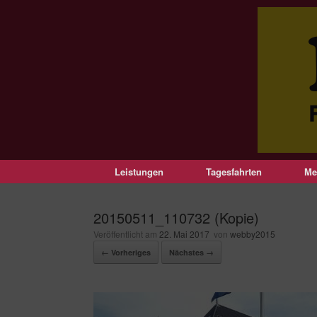
Leistungen
Tagesfahrten
Me
20150511_110732 (Kopie)
Veröffentlicht am
22. Mai 2017
von
webby2015
← Vorheriges
Nächstes →