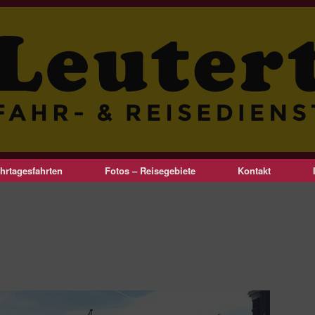
hrtagesfahrten
Fotos – Reisegebiete
Kontakt