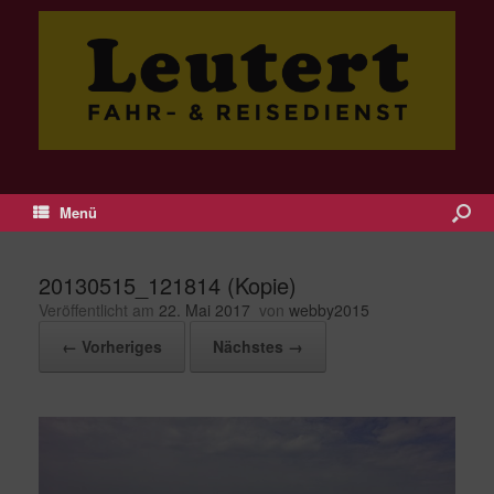
Menü
20130515_121814 (Kopie)
Veröffentlicht am
22. Mai 2017
von
webby2015
← Vorheriges
Nächstes →